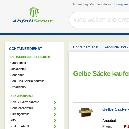
Guten Tag. Möchten Sie sich
Einloggen
Containerdienst
Produkte und 
CONTAINERDIENST
Die häufigsten Abfallarten
Grünschnitt
Mischabfall
Gelbe Säcke kaufe
Bauschutt
Bau- und Abbruchabfälle
Erdaushub
Alle Abfallarten
Holz & Gartenabfälle
Baustellenabfälle
Gelbe Säcke -
Flüssigabfälle
Altöl
Angebot
weitere Abfälle
Preis:
EU