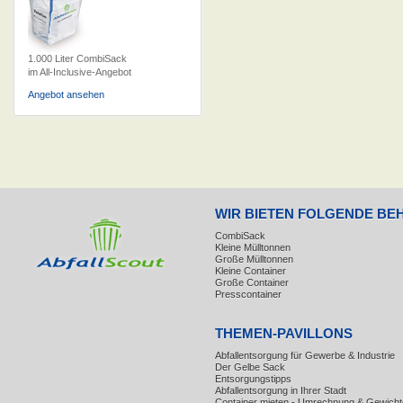
1.000 Liter CombiSack
im All-Inclusive-Angebot
Angebot ansehen
WIR BIETEN FOLGENDE BE
CombiSack
Kleine Mülltonnen
Große Mülltonnen
Kleine Container
Große Container
Presscontainer
THEMEN-PAVILLONS
Abfallentsorgung für Gewerbe & Industrie
Der Gelbe Sack
Entsorgungstipps
Abfallentsorgung in Ihrer Stadt
Container mieten - Umrechnung & Gewicht