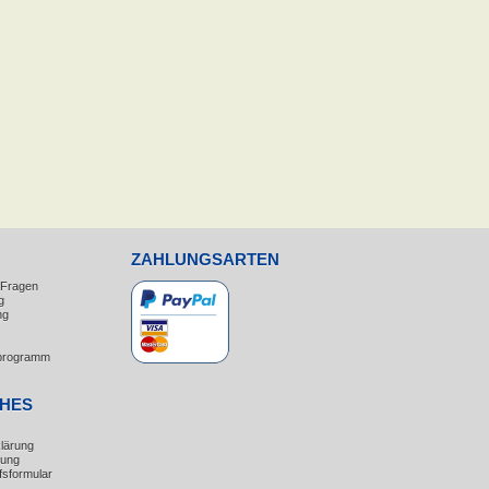
ZAHLUNGSARTEN
e Fragen
g
ng
erprogramm
CHES
lärung
rung
fsformular