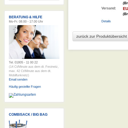
(Br
Versand:
EU
(Br
BERATUNG & HILFE
Details
Mo-Fr. 08.00 - 17.00 Uhr
zurück zur Produktübersicht
Tel. 01805 - 11 00 22
(14 Ct/Minute aus dem dt. Festnetz,
max. 42 Ct/Minute aus dem dt.
Mobilfunknetz)
Email senden
Häufig gestellte Fragen
COMBISACK / BIG BAG