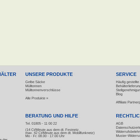
HÄLTER
UNSERE PRODUKTE
SERVICE
Gelbe Säcke
Häufig gestellt
Mülltonnen
Behälterlieferun
Mülltonnenverschlüsse
Stellgenehmigu
Blog
Alle Produkte »
Affiliate Partn
BERATUNG UND HILFE
RECHTLI
Tel. 01805 - 11 00 22
AGB
Datenschutzerk
(14 Ct/Minute aus dem dt. Festnetz,
Widerrufsbeleh
max. 42 Ct/Minute aus dem dt. Mobilfunknetz)
Muster-Widerru
Mo - Fr. 08.00 - 17.00 Uhr
e der